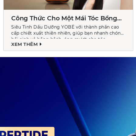
Công Thức Cho Một Mái Tóc Bồng
Bềnh Bóng Mượt
Siêu Tinh Dầu Dưỡng YOBË với thành phần cao
cấp chiết xuất thiên nhiên, giúp bạn nhanh chóng
hồi sinh vẻ bồng bềnh, óng mượt cho tóc.
XEM THÊM