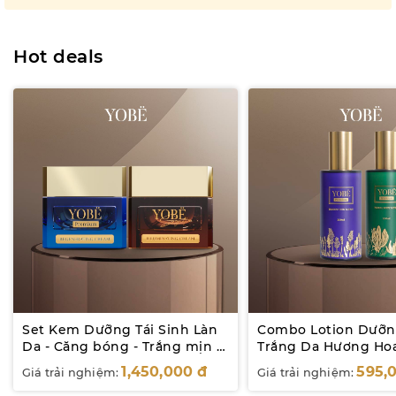
của Châu Âu.
Hot deals
Set Kem Dưỡng Tái Sinh Làn
Combo Lotion Dưỡn
Da - Căng bóng - Trắng mịn -
Trắng Da Hương Ho
Mờ Nám YOBE
YOBE
1,450,000
đ
595,
Giá trải nghiệm:
Giá trải nghiệm: