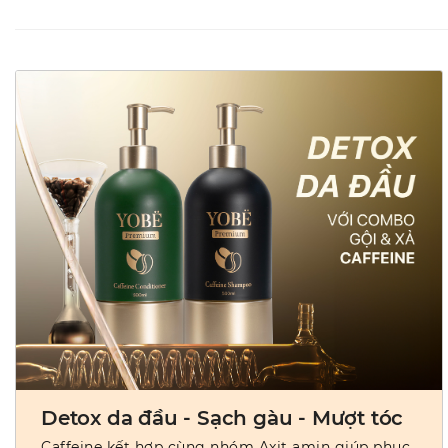
Detox da đầu - Sạch gàu - Mượt tóc
Caffeine kết hợp cùng nhóm Axit amin giúp phục