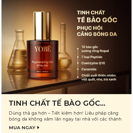
TINH CHẤT TẾ BÀO GỐC
PHIÊN BẢN MỚI
Dùng thả ga hơn – Tiết kiệm hơn! Liệu pháp căng
bóng da không xâm lấn ngay tại nhà với các thành
phần chính là tế bào gốc từ xương rồng Nopal, 7
MUA NGAY
loại peptide, Ceramide và các chiết xuất từ thiên