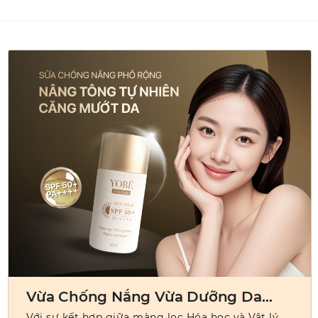
Vừa Chống Nắng Vừa Dưỡng Da
Căng Mướt
Với sự kết hợp giữa màng lọc Hóa học và Vật lý