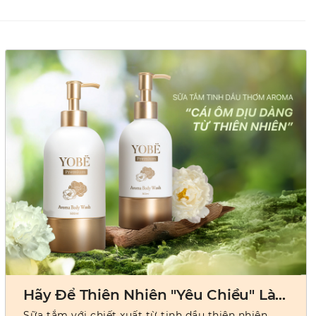
Hãy Để Thiên Nhiên "Yêu Chiều" Làn
Da Của Bạn
Sữa tắm với chiết xuất từ tinh dầu thiên nhiên