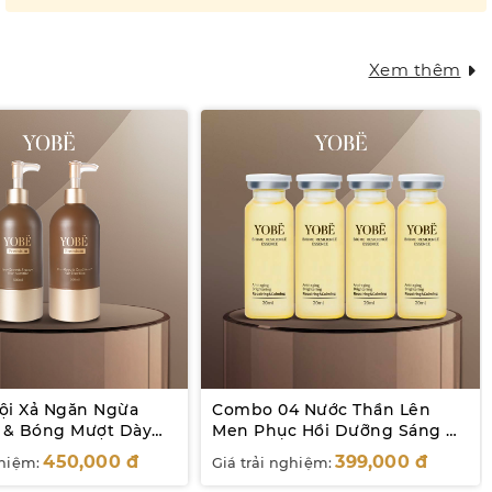
nhiên
Xem thêm
i Xả Ngăn Ngừa
Combo 04 Nước Thần Lên
 & Bóng Mượt Dày
Men Phục Hồi Dưỡng Sáng Da
20mL
450,000
đ
399,000
đ
ghiệm:
Giá trải nghiệm: