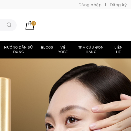
Đăng nhập
Đăng ký
0
HƯỚNG DẪN SỬ
BLOGS
VỀ
TRA CỨU ĐƠN
LIÊN
DỤNG
YOBE
HÀNG
HỆ