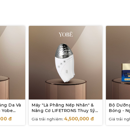
ắng Da Và
Máy "Là Phẳng Nếp Nhăn" &
Bộ Dưỡng
 Yobe
Nâng Cơ LIFETRONS Thuỵ Sỹ
Bóng - 
CM-400
Copper P
000
đ
4,500,000
đ
Giá trải nghiệm:
Giá trải n