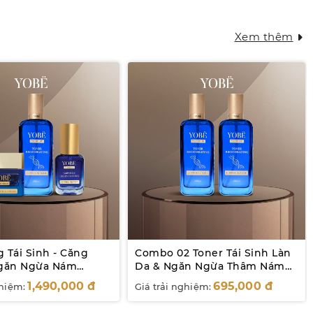
Xem thêm
 Tái Sinh - Căng
Combo 02 Toner Tái Sinh Làn
Ngăn Ngừa Nám
Da & Ngăn Ngừa Thâm Nám
eptide Yobe
Coppper Peptide YOBE
1,490,000
đ
695,000
đ
ghiệm:
Giá trải nghiệm:
200mL