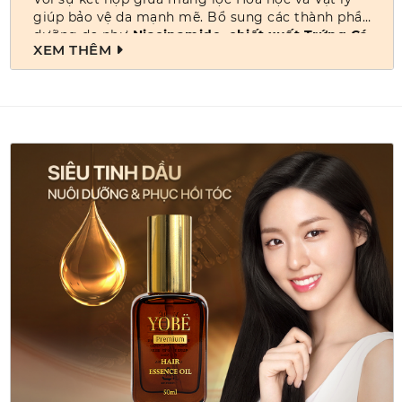
giúp bảo vệ da mạnh mẽ. Bổ sung các thành phần
dưỡng da như
Niacinamide, chiết xuất Trứng Cá
XEM THÊM
Hồi,
Centella Asiatica Extract
giúp làm dịu da và
hỗ trợ phục hồi tổn thương.