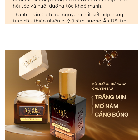
hồi tóc và nuôi dưỡng tóc khoẻ mạnh.
Thành phần Caffeine nguyên chất kết hợp cùng
tinh dầu thiên nhiên quý (trầm hương Ấn Độ, tinh
dầu sả Ai Cập,...) cùng Menthol (bạc hà) the mát
Axit salicylic giúp làm sạch sâu, loại bỏ tế bào
nhẹ nhàng cho bạn cảm giác thư giãn, sảng
chết và gàu, giúp da đầu thông thoáng.
khoái.
XEM THÊM