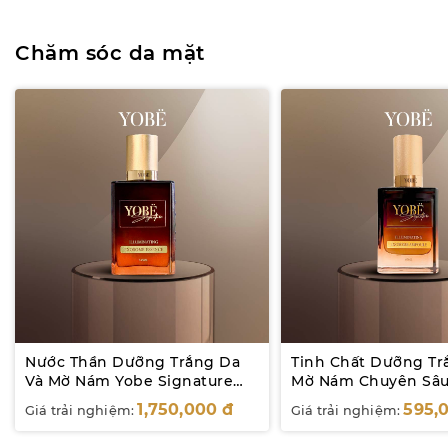
Chăm sóc da mặt
Nước Thần Dưỡng Trắng Da
Tinh Chất Dưỡng Tr
Và Mờ Nám Yobe Signature
Mờ Nám Chuyên Sâu
145mL
Signature 60mL
1,750,000
đ
595,
Giá trải nghiệm:
Giá trải nghiệm: