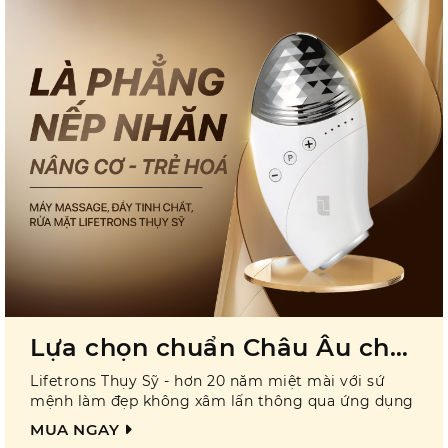
Lựa chọn chuẩn Châu Âu cho
làn da không tuổi
Lifetrons Thụy Sỹ - hơn 20 năm miệt mài với sứ
mệnh làm đẹp không xâm lấn thông qua ứng dụng
công nghệ hiện đại hàng đầu, cho ra đời những sản
MUA NGAY
phẩm đạt các tiêu chuẩn chất lượng nghiêm ngặt