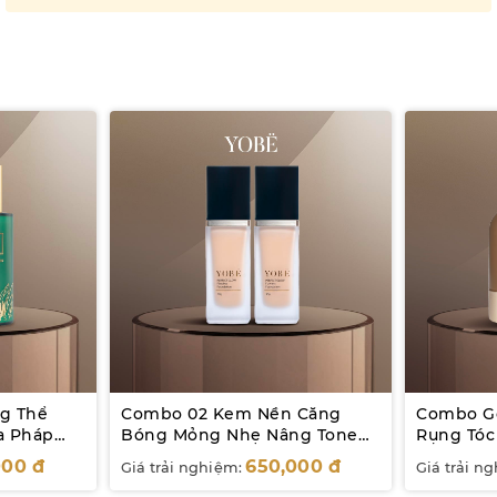
g Thể
Combo 02 Kem Nền Căng
Combo Gộ
a Pháp
Bóng Mỏng Nhẹ Nâng Tone
Rụng Tóc
Tự Nhiên Yobe 30mL
Tóc YOBE
000
đ
650,000
đ
Giá trải nghiệm:
Giá trải n