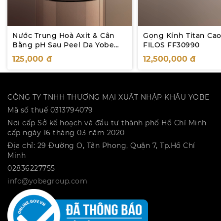
Nước Trung Hoà Axit & Cân
Gọng Kính Titan Ca
Bằng pH Sau Peel Da Yobe
FILOS FF30990
20mL
125,000
đ
12,500,000
đ
CÔNG TY TNHH THƯƠNG MẠI XUẤT NHẬP KHẨU YOBE
Mã số thuế 0313794079
Nơi cấp Sở kế hoạch và đầu tư thành phố Hồ Chí Minh
cấp ngày 16 tháng 03 năm 2020
Địa chỉ: 29 Đường O, Tân Phong, Quận 7, Tp.Hồ Chí
Minh
02836227755
info@yobegroup.com