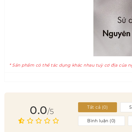
* Sản phẩm có thể tác dụng khác nhau tuỳ cơ địa của n
0.0
Tất cả (
0
)
/5
Bình luận (
0
)