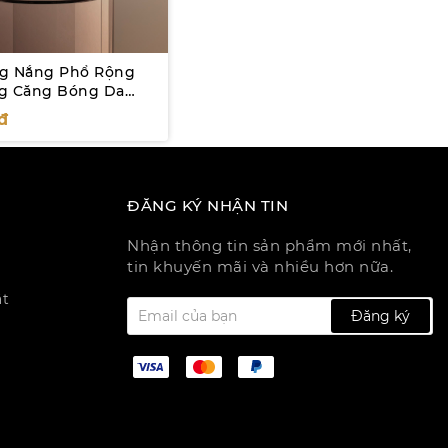
g Nắng Phổ Rộng
g Căng Bóng Da
50+ PA++++ 50mL
đ
ĐĂNG KÝ NHẬN TIN
Nhận thông tin sản phẩm mới nhất,
tin khuyến mãi và nhiều hơn nữa.
ật
Đăng ký