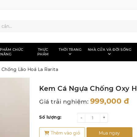
 PHẨM CHỨC
THỰC
THỜI TRANG
NHÀ CỬA VÀ ĐỜI SỐNG
NĂNG
PHẨM
Chống Lão Hoá La Rarita
Kem Cá Ngựa Chống Oxy Ho
999,000
đ
Giá trải nghiệm:
Số lượng:
-
+
Thêm vào giỏ
Mua ngay