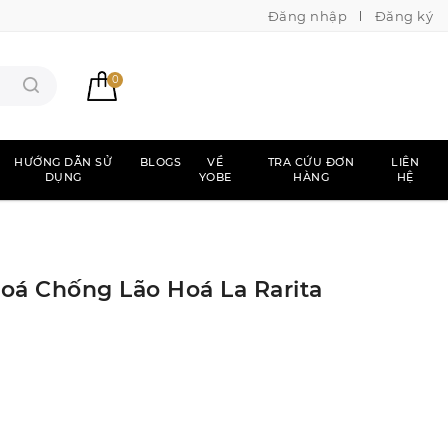
Đăng nhập
Đăng ký
0
HƯỚNG DẪN SỬ
BLOGS
VỀ
TRA CỨU ĐƠN
LIÊN
DỤNG
YOBE
HÀNG
HỆ
á Chống Lão Hoá La Rarita