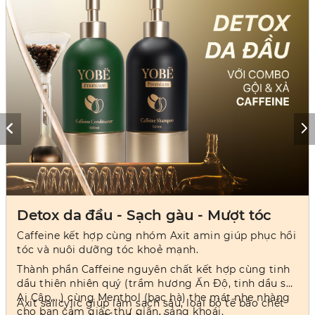
Detox da đầu - Sạch gàu - Mượt tóc
Caffeine kết hợp cùng nhóm Axit amin giúp phục hồi
tóc và nuôi dưỡng tóc khoẻ mạnh.
Thành phần Caffeine nguyên chất kết hợp cùng tinh
dầu thiên nhiên quý (trầm hương Ấn Độ, tinh dầu sả
Ai Cập,...) cùng Menthol (bạc hà) the mát nhẹ nhàng
Axit salicylic giúp làm sạch sâu, loại bỏ tế bào chết
cho bạn cảm giác thư giãn, sảng khoái.