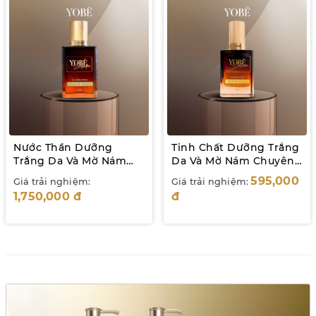
Nước Thần Dưỡng
Tinh Chất Dưỡng Trắng
Trắng Da Và Mờ Nám
Da Và Mờ Nám Chuyên
Yobe Signature 145mL
Sâu Yobe Signature
595,000
Giá trải nghiệm:
Giá trải nghiệm:
60mL
1,750,000
đ
đ