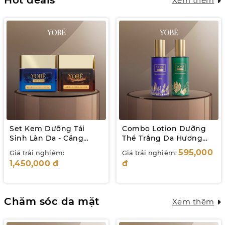
Hot deals
Xem thêm
Set Kem Dưỡng Tái
Combo Lotion Dưỡng
Sinh Làn Da - Căng
Thể Trắng Da Hương
bóng - Trắng mịn - Mờ
Hoa Pháp YOBE
595,000
Giá trải nghiệm:
Giá trải nghiệm:
Nám YOBE
1,450,000
đ
đ
Chăm sóc da mặt
Xem thêm