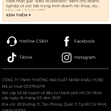
Meta
Yobe nhận giải "Best Accelerator" dành cho doanh
nghiệp có sức bật trong kinh doanh hội thoại, do
Meta đề cử, hôm 13/6.
XEM THÊM
Hotline CSKH
Facebook
Tiktok
Instagram
CÔNG TY TNHH THƯƠNG MẠI XUẤT NHẬP KHẨU YOBE
Mã số thuế 0313794079
Nơi cấp Sở kế hoạch và đầu tư thành phố Hồ Chí Minh
cấp ngày 16 tháng 03 năm 2020
Địa chỉ: 29 Đường O, Tân Phong, Quận 7, Tp.Hồ Chí Minh
02836227755