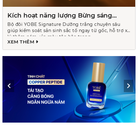
Kích hoạt năng lượng Bừng sáng
trong từng tế bào
Bộ đôi YOBE Signature Dưỡng trắng chuyên sâu
giúp kiểm soát sản sinh sắc tố ngay từ gốc, hỗ trợ xử
lý thâm nám, xỉn màu tận bên trong.
XEM THÊM