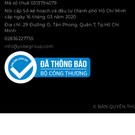
Mã số thuế 0313794079
Nơi cấp Sở kế hoạch và đầu tư thành phố Hồ Chí Minh
cấp ngày 16 tháng 03 năm 2020
Địa chỉ: 29 Đường O, Tân Phong, Quận 7, Tp.Hồ Chí
Minh
02836227755
info@yobegroup.com
© BẢN QUYỀN THU