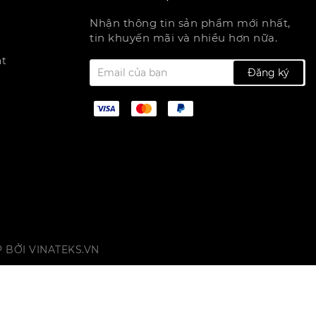
Nhận thông tin sản phẩm mới nhất,
tin khuyến mãi và nhiều hơn nữa.
ật
Đăng ký
P BỞI
VINATEKS.VN