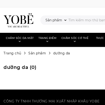
CHĂM SÓC DA MẶT
TRANG ĐIỂM
CHĂM SÓC CƠ THỂ
THỰC
Trang chủ
Sản phẩm
dưỡng da
dưỡng da (
0
)
CÔNG TY TNHH THƯƠNG MẠI XUẤT NHẬP KHẨU YOBE