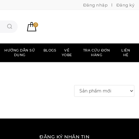
Đăng nhập
Đăng ký
0
HƯỚNG DẪN SỬ
BLOGS
VỀ
TRA CỨU ĐƠN
LIÊN
DỤNG
YOBE
HÀNG
HỆ
ĐĂNG KÝ NHẬN TIN